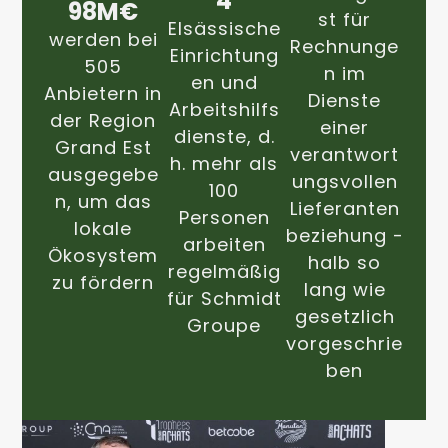
4
98M€
st für
Elsässische
werden bei
Rechnunge
Einrichtung
505
n im
en und
Anbietern in
Dienste
Arbeitshilfs
der Region
einer
dienste, d.
Grand Est
verantwort
h. mehr als
ausgegebe
ungsvollen
100
n, um das
Lieferanten
Personen
lokale
beziehung -
arbeiten
Ökosystem
halb so
regelmäßig
zu fördern
lang wie
für Schmidt
gesetzlich
Groupe
vorgeschrie
ben