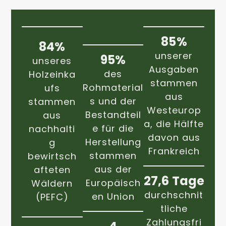
85%
84%
unserer
95%
unseres
Ausgaben
des
Holzeinka
stammen
Rohmaterial
ufs
aus
s und der
stammen
Westeurop
Bestandteil
aus
a, die Hälfte
e für die
nachhalti
davon aus
Herstellung
g
Frankreich
stammen
bewirtsch
aus der
afteten
27,6 Tage
Europäisch
Wäldern
durchschnit
en Union
(PEFC)
tliche
Zahlungsfri