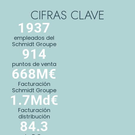
CIFRAS CLAVE
1937
empleados del
Schmidt Groupe
914
puntos de venta
668
M€
Facturación
Schmidt Groupe
1.7
Md€
Facturación
distribución
84.3